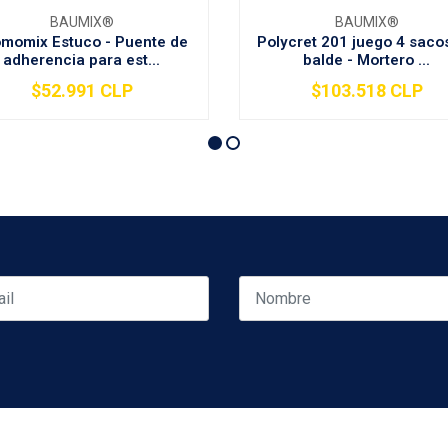
BAUMIX®
BAUMIX®
momix Estuco - Puente de
Polycret 201 juego 4 sacos
adherencia para est...
balde - Mortero ...
$52.991 CLP
$103.518 CLP
+
-
+